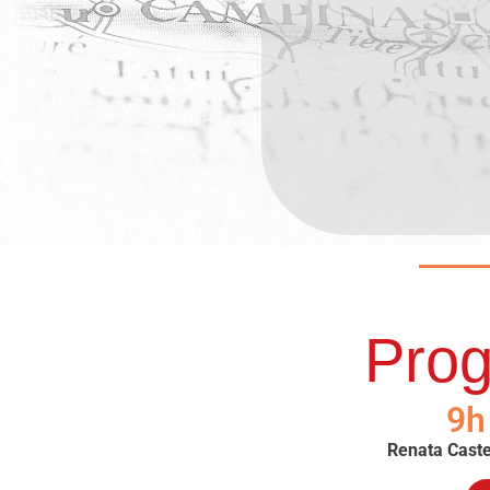
Pro
9h
Renata Caste