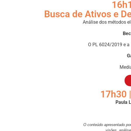
16h1
Busca de Ativos e D
Análise dos métodos el
Bec
O PL 6024/2019 e a 
Ga
Medi
17h30 
Paula L
O conteúdo apresentado por 
visões, anális