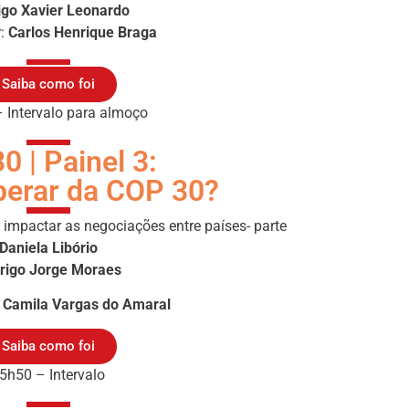
igo Xavier Leonardo
r:
Carlos Henrique Braga
Saiba como foi
 Intervalo para almoço
0 | Painel 3:
perar da COP 30?
impactar as negociações entre países- parte
Daniela Libório
rigo Jorge Moraes
:
Camila Vargas do Amaral
Saiba como foi
5h50 – Intervalo