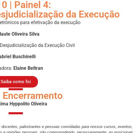
0 | Painel 4:
esjudicialização da Execução
etrônicos para efetivação da execução
laute Oliveira Silva
Desjudicialização da Execução Civil
briel Buschinelli
adora:
Elaine Beltran
Saiba como foi
| Encerramento
ima Hyppolito Oliveira
docentes, palestrantes e pessoas convidadas para nossos cursos, eventos, 
es e opiniões pessoais, não correspondendo, necessariamente, ao posicion