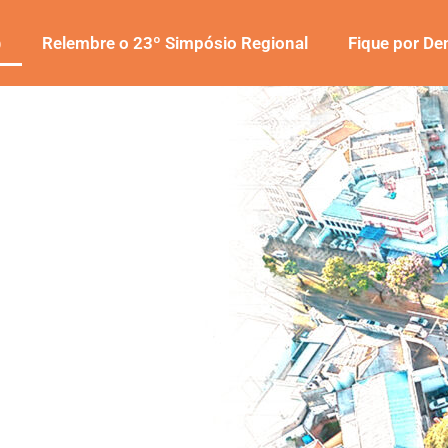
o
Relembre o 23º Simpósio Regional
Fique por De